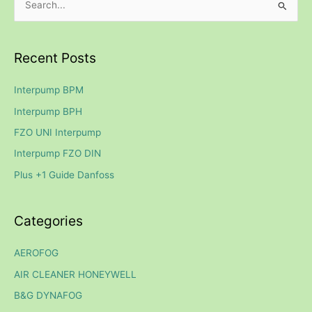
S
e
a
Recent Posts
r
c
Interpump BPM
h
Interpump BPH
f
FZO UNI Interpump
o
Interpump FZO DIN
r
Plus +1 Guide Danfoss
:
Categories
AEROFOG
AIR CLEANER HONEYWELL
B&G DYNAFOG