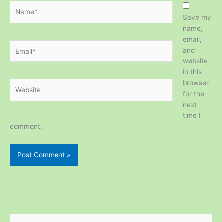
Name*
Save my
name,
email,
Email*
and
website
in this
browser
Website
for the
next
time I
comment.