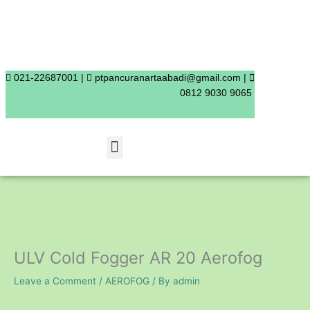
Skip
to
content
021-22687001 |
ptpancuranartaabadi@gmail.com |
0812 9030 9065
Menu
ULV Cold Fogger AR 20 Aerofog
Leave a Comment
/
AEROFOG
/ By
admin