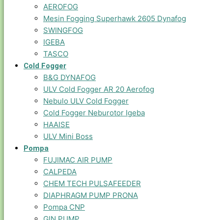
AEROFOG
Mesin Fogging Superhawk 2605 Dynafog
SWINGFOG
IGEBA
TASCO
Cold Fogger
B&G DYNAFOG
ULV Cold Fogger AR 20 Aerofog
Nebulo ULV Cold Fogger
Cold Fogger Neburotor Igeba
HAAISE
ULV Mini Boss
Pompa
FUJIMAC AIR PUMP
CALPEDA
CHEM TECH PULSAFEEDER
DIAPHRAGM PUMP PRONA
Pompa CNP
GIN PUMP