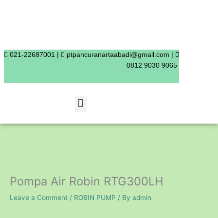
Skip
to
content
021-22687001 |
ptpancuranartaabadi@gmail.com |
0812 9030 9065
Menu
Pompa Air Robin RTG300LH
Leave a Comment
/
ROBIN PUMP
/ By
admin