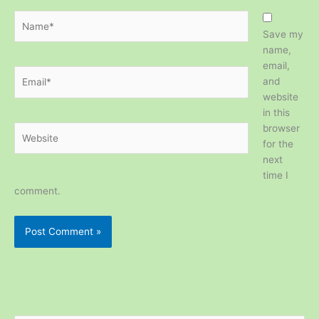
Name*
Save my
name,
email,
Email*
and
website
in this
browser
Website
for the
next
time I
comment.