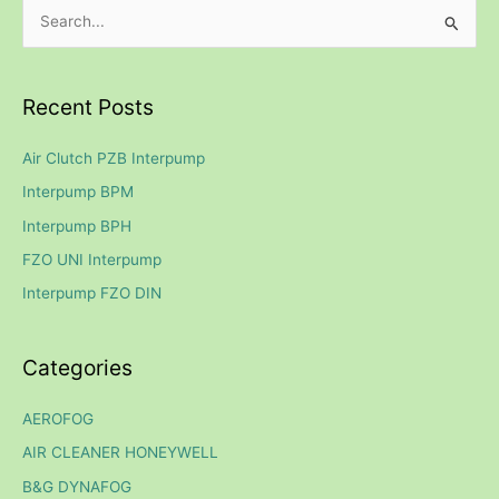
S
e
a
Recent Posts
r
c
Air Clutch PZB Interpump
h
Interpump BPM
f
Interpump BPH
o
FZO UNI Interpump
r
Interpump FZO DIN
:
Categories
AEROFOG
AIR CLEANER HONEYWELL
B&G DYNAFOG