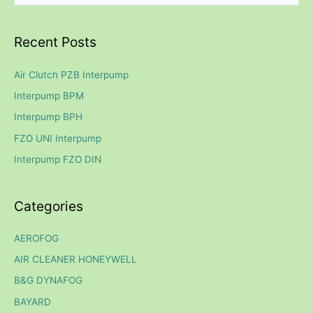
e
a
Recent Posts
r
c
Air Clutch PZB Interpump
h
Interpump BPM
f
Interpump BPH
o
FZO UNI Interpump
r
Interpump FZO DIN
:
Categories
AEROFOG
AIR CLEANER HONEYWELL
B&G DYNAFOG
BAYARD