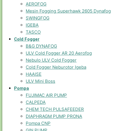
AEROFOG
Mesin Fogging Superhawk 2605 Dynafog
SWINGFOG
IGEBA
TASCO
Cold Fogger
B&G DYNAFOG
ULV Cold Fogger AR 20 Aerofog
Nebulo ULV Cold Fogger
Cold Fogger Neburotor Igeba
HAAISE
ULV Mini Boss
Pompa
FUJIMAC AIR PUMP
CALPEDA
CHEM TECH PULSAFEEDER
DIAPHRAGM PUMP PRONA
Pompa CNP
GIN PUMP